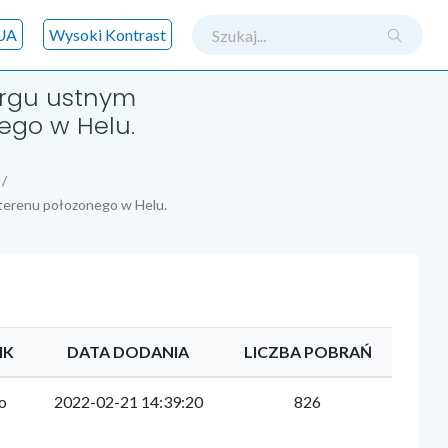
szukaj
UA
Wysoki Kontrast
argu ustnym
ego w Helu.
 terenu połozonego w Helu.
IK
DATA DODANIA
LICZBA POBRAŃ
o
2022-02-21 14:39:20
826