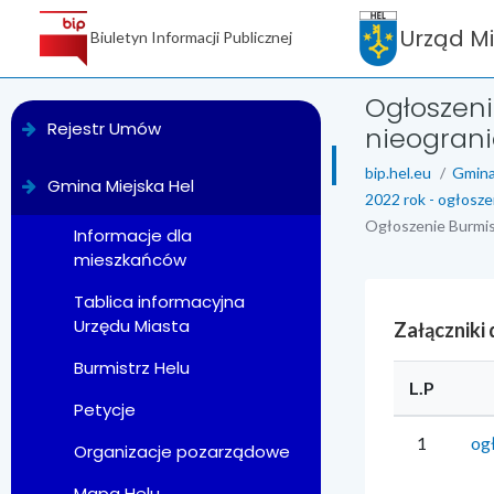
Urząd M
Biuletyn Informacji Publicznej
Ogłoszeni
menu
Rejestr Umów
nieograni
bip.hel.eu
Gmina
Gmina Miejska Hel
2022 rok - ogłosze
Ogłoszenie Burmis
Informacje dla
mieszkańców
Tablica informacyjna
Urzędu Miasta
Załączniki
Burmistrz Helu
L.P
Petycje
1
ogł
Organizacje pozarządowe
Mapa Helu