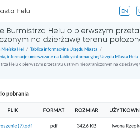
iasta Helu
EN
e Burmistrza Helu o pierwszym przet
czonym na dzierżawę terenu połozon
 Miejska Hel
Tablica informacyjna Urzędu Miasta
nia, informacje umieszczane na tablicy informacyjnej Urzędu Miasta Helu
trza Helu o pierwszym przetargu ustnym nieograniczonym na dzierżawę
 do pobrania
PLIK
FORMAT
ROZMIAR
UŻYTKOWN
oszenie (7).pdf
pdf
342.6 KB
Iwona Rzepk