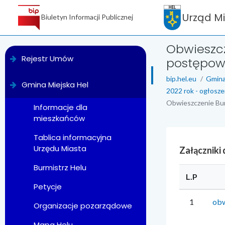
Urząd M
Biuletyn Informacji Publicznej
Obwieszcz
menu
Rejestr Umów
postępowa
bip.hel.eu
Gmina
Gmina Miejska Hel
2022 rok - ogłosze
Obwieszczenie Burm
Informacje dla
mieszkańców
Tablica informacyjna
Urzędu Miasta
Załączniki
Burmistrz Helu
L.P
Petycje
1
obw
Organizacje pozarządowe
Mapa Helu