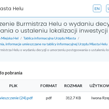
iasta Helu
EN
enie Burmistrza Helu o wydaniu decy
nia o ustaleniu lokalizacji inwestycji
 Miejska Hel
Tablica informacyjna Urzędu Miasta
nia, informacje umieszczane na tablicy informacyjnej Urzędu Miasta Helu
istrza Helu o wydaniu decyzji o umorzeniu postępowania o ustaleniu loka
 do pobrania
PLIK
FORMAT
ROZMIAR
UŻYTKOW
ieszczenie (24).pdf
pdf
312.7 KB
Iwona Rz