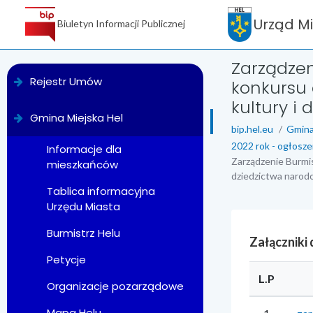
Urząd M
Biuletyn Informacji Publicznej
Zarządzen
menu
Rejestr Umów
konkursu 
kultury i
Gmina Miejska Hel
bip.hel.eu
Gmina
2022 rok - ogłosze
Informacje dla
Zarządzenie Burmis
mieszkańców
dziedzictwa narod
Tablica informacyjna
Urzędu Miasta
Burmistrz Helu
Załączniki
Petycje
L.P
Organizacje pozarządowe
Mapa Helu