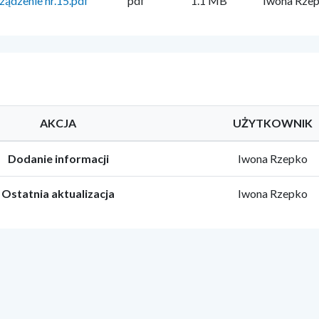
ządzenie nr.15.pdf
pdf
1.1 MB
Iwona Rze
AKCJA
UŻYTKOWNIK
Dodanie informacji
Iwona Rzepko
Ostatnia aktualizacja
Iwona Rzepko