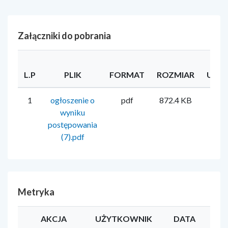
Załączniki do pobrania
L.P
PLIK
FORMAT
ROZMIAR
UŻY
1
ogłoszenie o
pdf
872.4 KB
Iwon
wyniku
postępowania
(7).pdf
Metryka
AKCJA
UŻYTKOWNIK
DATA