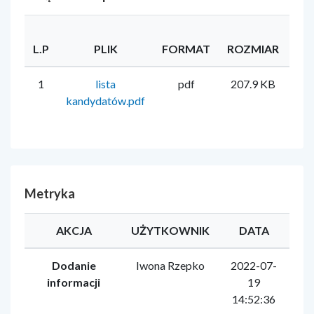
L.P
PLIK
FORMAT
ROZMIAR
UŻ
1
lista
pdf
207.9 KB
Iw
kandydatów.pdf
Metryka
AKCJA
UŻYTKOWNIK
DATA
Dodanie
Iwona Rzepko
2022-07-
informacji
19
14:52:36