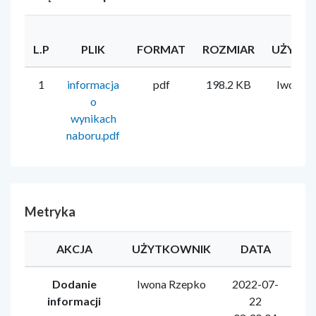
L.P
PLIK
FORMAT
ROZMIAR
UŻYTK
1
informacja
pdf
198.2 KB
Iwona 
o
wynikach
naboru.pdf
Metryka
AKCJA
UŻYTKOWNIK
DATA
Dodanie
Iwona Rzepko
2022-07-
informacji
22