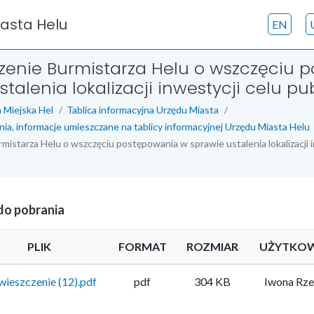
iasta Helu
EN
zenie Burmistarza Helu o wszczęciu 
talenia lokalizacji inwestycji celu pu
 Miejska Hel
Tablica informacyjna Urzędu Miasta
nia, informacje umieszczane na tablicy informacyjnej Urzędu Miasta Helu
istarza Helu o wszczęciu postępowania w sprawie ustalenia lokalizacji i
 do pobrania
PLIK
FORMAT
ROZMIAR
UŻYTKO
ieszczenie (12).pdf
pdf
304 KB
Iwona Rz