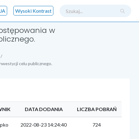
szukaj
UA
Wysoki Kontrast
postępowania w
blicznego.
nwestycji celu publicznego.
WNIK
DATA DODANIA
LICZBA POBRAŃ
epko
2022-08-23 14:24:40
724