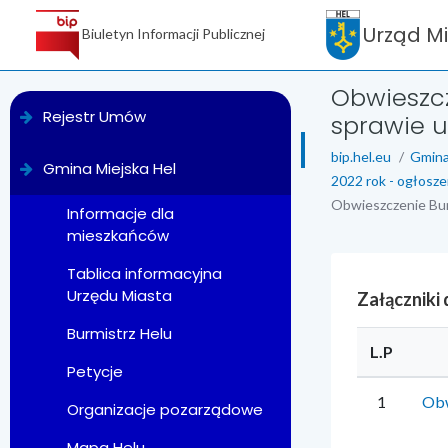
Urząd M
Biuletyn Informacji Publicznej
Obwieszc
menu
Rejestr Umów
sprawie us
bip.hel.eu
Gmina
Gmina Miejska Hel
2022 rok - ogłosze
Obwieszczenie Burm
Informacje dla
mieszkańców
Tablica informacyjna
Urzędu Miasta
Załączniki
Burmistrz Helu
L.P
Petycje
1
Obw
Organizacje pozarządowe
Mapa Helu