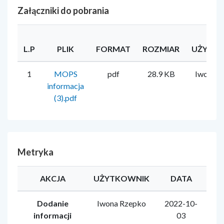
Załączniki do pobrania
L.P
PLIK
FORMAT
ROZMIAR
UŻYTK
1
MOPS
pdf
28.9 KB
Iwona R
informacja
(3).pdf
Metryka
AKCJA
UŻYTKOWNIK
DATA
Dodanie
Iwona Rzepko
2022-10-
informacji
03