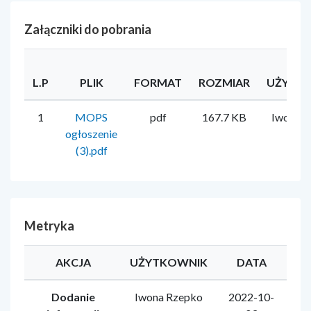
Załączniki do pobrania
L.P
PLIK
FORMAT
ROZMIAR
UŻYTK
1
MOPS
pdf
167.7 KB
Iwona 
ogłoszenie
(3).pdf
Metryka
AKCJA
UŻYTKOWNIK
DATA
Dodanie
Iwona Rzepko
2022-10-