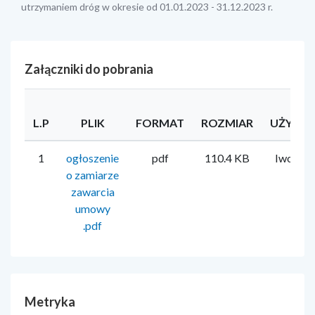
utrzymaniem dróg w okresie od 01.01.2023 - 31.12.2023 r.
Załączniki do pobrania
L.P
PLIK
FORMAT
ROZMIAR
UŻYTK
1
ogłoszenie
pdf
110.4 KB
Iwona 
o zamiarze
zawarcia
umowy
.pdf
Metryka