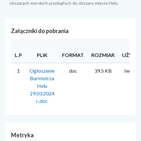
obszarach morskich przyległych do obszaru miasta Helu
Załączniki do pobrania
L.P
PLIK
FORMAT
ROZMIAR
UŻYTK
1
Ogłoszenie
doc
39.5 KB
Iwona 
Burmistrza
Helu
29.03.2024
r..doc
Metryka