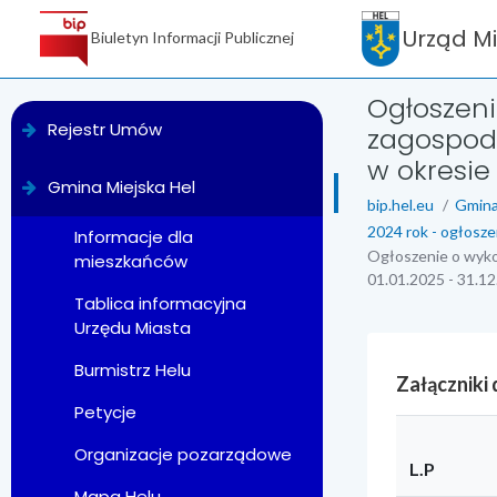
Urząd M
Biuletyn Informacji Publicznej
Ogłoszeni
menu
Rejestr Umów
zagospod
w okresie 
Gmina Miejska Hel
bip.hel.eu
Gmina
2024 rok - ogłosze
Informacje dla
Ogłoszenie o wyko
mieszkańców
01.01.2025 - 31.12
Tablica informacyjna
Urzędu Miasta
Burmistrz Helu
Załączniki
Petycje
Organizacje pozarządowe
L.P
Mapa Helu