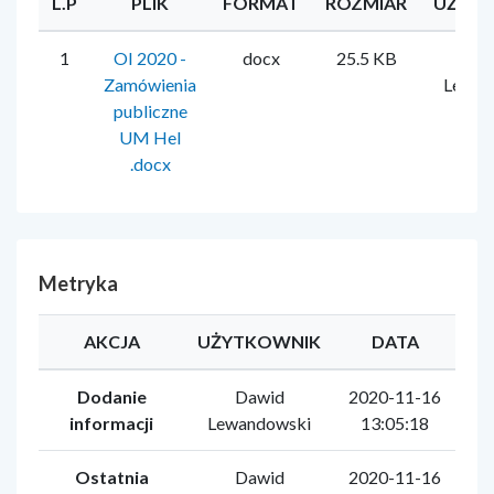
L.P
PLIK
FORMAT
ROZMIAR
UŻYT
1
OI 2020 -
docx
25.5 KB
Da
Zamówienia
Lewan
publiczne
UM Hel
.docx
Metryka
AKCJA
UŻYTKOWNIK
DATA
Dodanie
Dawid
2020-11-16
informacji
Lewandowski
13:05:18
Ostatnia
Dawid
2020-11-16