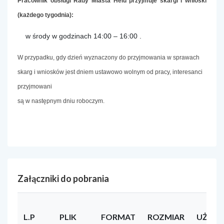
Pracownik obsługi Rady Miasta Helu przyjmuje skargi i wnioski
(każdego tygodnia):
w środy w godzinach 14:00 – 16:00 .
W przypadku, gdy dzień wyznaczony do przyjmowania w sprawach
skarg i wniosków jest dniem ustawowo wolnym od pracy, interesanci
przyjmowani
są w następnym dniu roboczym.
Załączniki do pobrania
L.P
PLIK
FORMAT
ROZMIAR
UŻYT