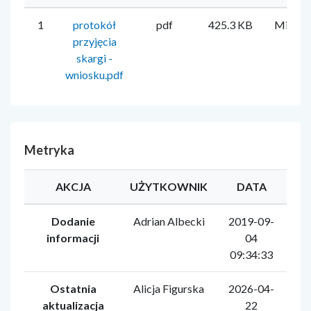
1
protokół
pdf
425.3 KB
Mirela 
przyjęcia
skargi -
wniosku.pdf
Metryka
AKCJA
UŻYTKOWNIK
DATA
Dodanie
Adrian Albecki
2019-09-
informacji
04
09:34:33
Ostatnia
Alicja Figurska
2026-04-
aktualizacja
22