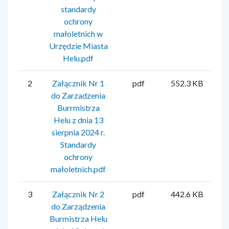
standardy
ochrony
małoletnich w
Urzędzie Miasta
Helu.pdf
2
Załącznik Nr 1
pdf
552.3 KB
Mi
do Zarzadzenia
Burrmistrza
Helu z dnia 13
sierpnia 2024 r.
Standardy
ochrony
małoletnich.pdf
3
Załącznik Nr 2
pdf
442.6 KB
Mi
do Zarządzenia
Burmistrza Helu