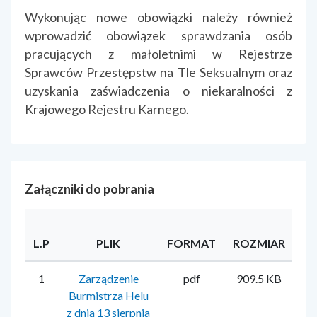
Wykonując nowe obowiązki należy również
wprowadzić obowiązek sprawdzania osób
pracujących z małoletnimi w Rejestrze
Sprawców Przestępstw na Tle Seksualnym oraz
uzyskania zaświadczenia o niekaralności z
Krajowego Rejestru Karnego.
Załączniki do pobrania
L.P
PLIK
FORMAT
ROZMIAR
U
1
Zarządzenie
pdf
909.5 KB
Mi
Burmistrza Helu
z dnia 13 sierpnia