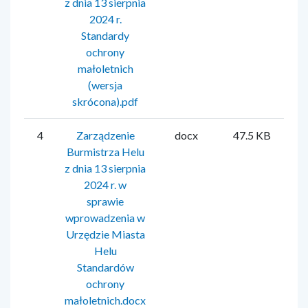
z dnia 13 sierpnia
2024 r.
Standardy
ochrony
małoletnich
(wersja
skrócona).pdf
4
Zarządzenie
docx
47.5 KB
Mi
Burmistrza Helu
z dnia 13 sierpnia
2024 r. w
sprawie
wprowadzenia w
Urzędzie Miasta
Helu
Standardów
ochrony
małoletnich.docx