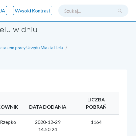
szukaj
UA
Wysoki Kontrast
elu w dniu
 czasem pracy Urzędu Miasta Helu
LICZBA
KOWNIK
DATA DODANIA
POBRAŃ
 Rzepko
2020-12-29
1164
14:50:24