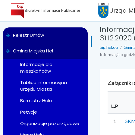
Urząd M
Biuletyn Informacji Publicznej
Informacj
menu
Rejestr Umów
31.12.2020 r
bip.hel.eu
Gmina
Gmina Miejska Hel
Informacja o godzi
Informacje dla
mieszkańców
Tablica informacyjna
Załączniki
Urzędu Miasta
Burmistrz Helu
L.P
Petycje
1
SKM
Organizacje pozarządowe
Mapa Helu