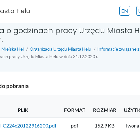
iasta Helu
EN
a o godzinach pracy Urzędu Miasta H
.
 Miejska Hel
Organizacja Urzędu Miasta Helu
Informacje związane z
nach pracy Urzędu Miasta Helu w dniu 31.12.2020 r.
 do pobrania
PLIK
FORMAT
ROZMIAR
UŻYT
_C224e20122916200.pdf
pdf
152.9 KB
Iwona