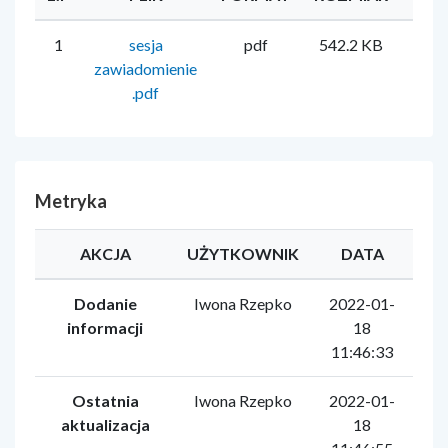
1
sesja
pdf
542.2 KB
Iwo
zawiadomienie
.pdf
Metryka
AKCJA
UŻYTKOWNIK
DATA
Dodanie
Iwona Rzepko
2022-01-
informacji
18
11:46:33
Ostatnia
Iwona Rzepko
2022-01-
aktualizacja
18