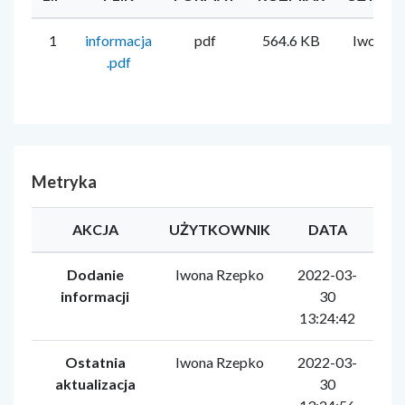
1
informacja
pdf
564.6 KB
Iwona R
.pdf
Metryka
AKCJA
UŻYTKOWNIK
DATA
Dodanie
Iwona Rzepko
2022-03-
informacji
30
13:24:42
Ostatnia
Iwona Rzepko
2022-03-
aktualizacja
30