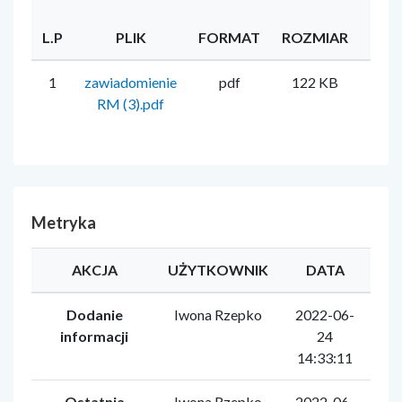
L.P
PLIK
FORMAT
ROZMIAR
UŻY
1
zawiadomienie
pdf
122 KB
Iwo
RM (3).pdf
Metryka
AKCJA
UŻYTKOWNIK
DATA
Dodanie
Iwona Rzepko
2022-06-
informacji
24
14:33:11
Ostatnia
Iwona Rzepko
2022-06-