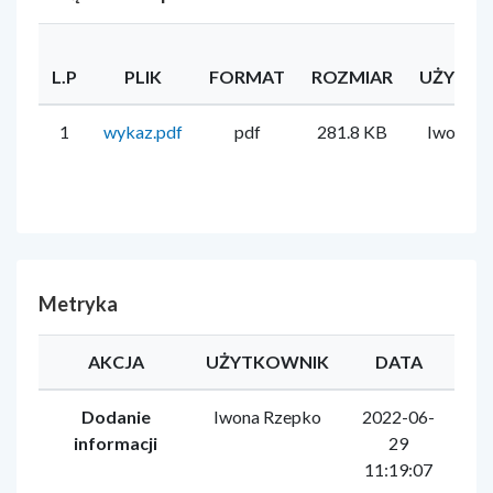
L.P
PLIK
FORMAT
ROZMIAR
UŻYTK
1
wykaz.pdf
pdf
281.8 KB
Iwona R
Metryka
AKCJA
UŻYTKOWNIK
DATA
Dodanie
Iwona Rzepko
2022-06-
informacji
29
11:19:07