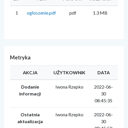
1
ogłoszenie.pdf
pdf
1.3 MB
Iwo
Metryka
AKCJA
UŻYTKOWNIK
DATA
Dodanie
Iwona Rzepko
2022-06-
informacji
30
08:45:35
Ostatnia
Iwona Rzepko
2022-06-
aktualizacja
30