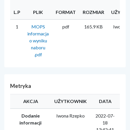
L.P
PLIK
FORMAT
ROZMIAR
UŻYTK
1
MOPS
pdf
165.9 KB
Iwona R
informacja
o wyniku
naboru
.pdf
Metryka
AKCJA
UŻYTKOWNIK
DATA
Dodanie
Iwona Rzepko
2022-07-
informacji
18
13:42:41