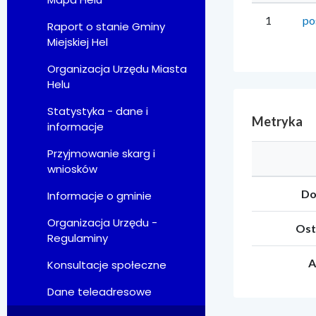
1
po
Raport o stanie Gminy
Miejskiej Hel
Organizacja Urzędu Miasta
Helu
Statystyka - dane i
Metryka
informacje
Przyjmowanie skarg i
wniosków
Do
Informacje o gminie
Organizacja Urzędu -
Ost
Regulaminy
A
Konsultacje społeczne
Dane teleadresowe