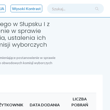
szukaj
UA
Wysoki Kontrast
go w Słupsku I z
enie w sprawie
a, ustalenia ich
isji wyborczych
zmieniające postanowienie w sprawie
zib obwodowych komisji wyborczych
LICZBA
ŻYTKOWNIK
DATA DODANIA
POBRAŃ