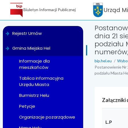
Urząd M
Biuletyn Informacji Publicznej
Postanowi
menu
Rejestr Umów
dnia 21 s
podziału 
Gmina Miejska Hel
numerów,
Informacje dla
bip.hel.eu
Wybo
mieszkańców
Postanowienie Nr 
podziału Miasta He
Tablica informacyjna
Urzędu Miasta
Burmistrz Helu
Załączniki
Petycje
Organizacje pozarządowe
L.P
Mapa Helu