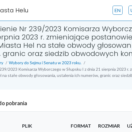
iasta Helu
EN
enie Nr 239/2023 Komisarza Wyborcze
ierpnia 2023 r. zmieniające postanowi
Miasta Hel na stałe obwody głosowani
 granic oraz siedzib obwodowych kom
ry
Wybory do Sejmu i Senatu w 2023 roku.
239/2023 Komisarza Wyborczego w Słupsku I z dnia 21 sierpnia 2023 r. 
l na stałe obwody głosowania, ustalenia ich numerów, granic oraz sied
 do pobrania
PLIK
FORMAT
ROZMIAR
U