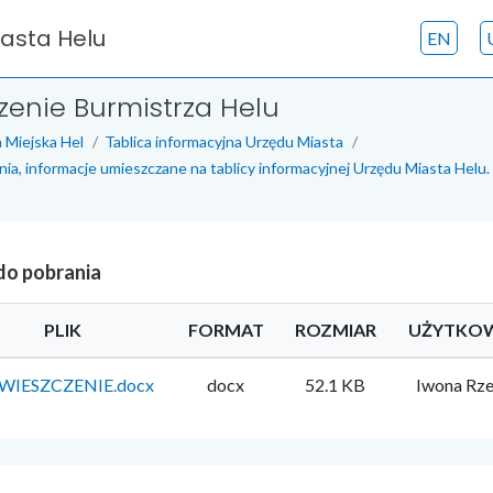
iasta Helu
EN
enie Burmistrza Helu
 Miejska Hel
Tablica informacyjna Urzędu Miasta
nia, informacje umieszczane na tablicy informacyjnej Urzędu Miasta Helu.
 do pobrania
PLIK
FORMAT
ROZMIAR
UŻYTKO
WIESZCZENIE.docx
docx
52.1 KB
Iwona Rz