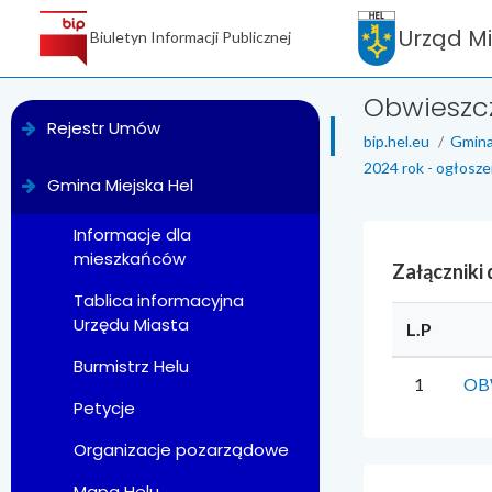
Urząd M
Biuletyn Informacji Publicznej
Obwieszcz
menu
Rejestr Umów
bip.hel.eu
Gmina
2024 rok - ogłosze
Gmina Miejska Hel
Informacje dla
mieszkańców
Załączniki
Tablica informacyjna
Urzędu Miasta
L.P
Burmistrz Helu
1
OB
Petycje
Organizacje pozarządowe
Mapa Helu