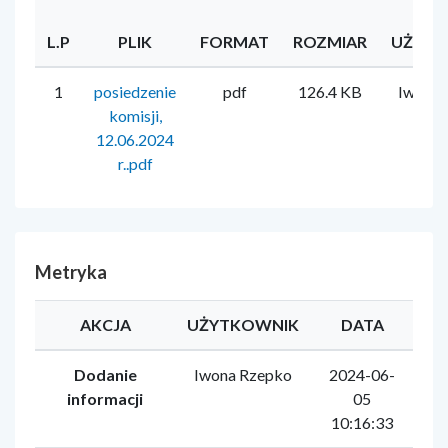
L.P
PLIK
FORMAT
ROZMIAR
UŻYTK
1
posiedzenie
pdf
126.4 KB
Iwona 
komisji,
12.06.2024
r..pdf
Metryka
AKCJA
UŻYTKOWNIK
DATA
Dodanie
Iwona Rzepko
2024-06-
informacji
05
10:16:33