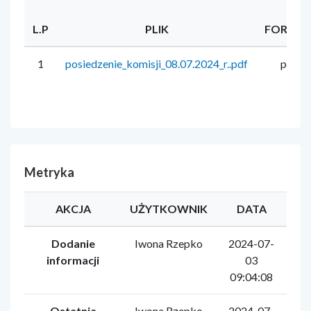
L.P
PLIK
FORMA
1
posiedzenie_komisji_08.07.2024_r..pdf
pdf
Metryka
AKCJA
UŻYTKOWNIK
DATA
Dodanie
Iwona Rzepko
2024-07-
informacji
03
09:04:08
Ostatnia
Iwona Rzepko
2024-07-