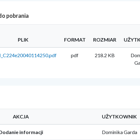
 do pobrania
PLIK
FORMAT
ROZMIAR
UŻYT
_C224e20040114250.pdf
pdf
218.2 KB
Dom
Ga
AKCJA
UŻYTKOWNIK
Dodanie informacji
Dominika Garda