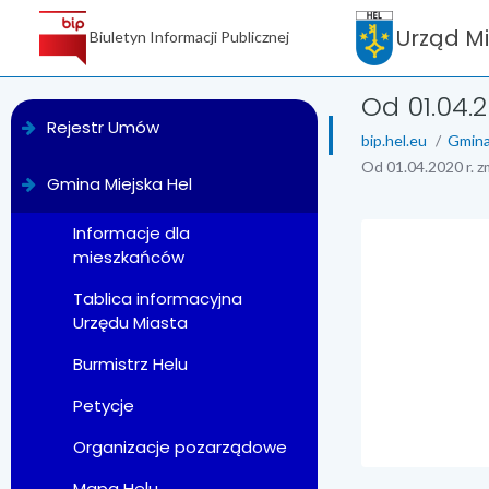
Urząd M
Biuletyn Informacji Publicznej
Od 01.04.
menu
Rejestr Umów
bip.hel.eu
Gmina
Od 01.04.2020 r. z
Gmina Miejska Hel
Informacje dla
mieszkańców
treść strony
Tablica informacyjna
Urzędu Miasta
Burmistrz Helu
Petycje
Organizacje pozarządowe
Mapa Helu