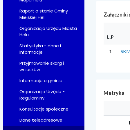
Raport o stanie Gminy
Załączniki
Miejskiej Hel
Organizacja Urzędu Miasta
Helu
L.P
Statystyka - dane i
1
SKM
informacje
Przyjmowanie skarg i
wniosków
Informacje o gminie
Organizacja Urzędu -
Metryka
Regulaminy
Konsultacje społeczne
Dane teleadresowe