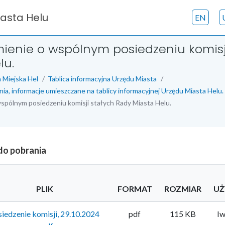
iasta Helu
EN
enie o wspólnym posiedzeniu komisj
lu.
 Miejska Hel
Tablica informacyjna Urzędu Miasta
nia, informacje umieszczane na tablicy informacyjnej Urzędu Miasta Helu.
spólnym posiedzeniu komisji stałych Rady Miasta Helu.
 do pobrania
PLIK
FORMAT
ROZMIAR
UŻ
siedzenie komisji, 29.10.2024
pdf
115 KB
Iw