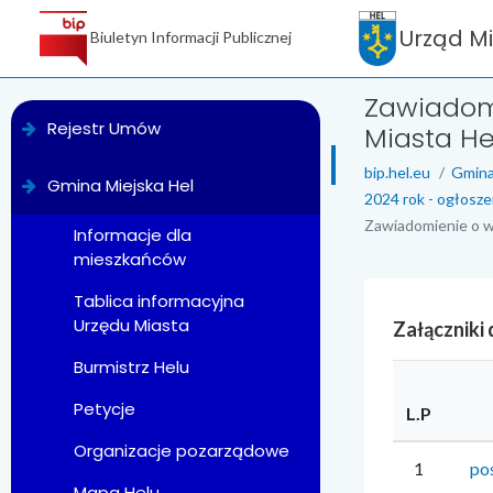
Urząd M
Biuletyn Informacji Publicznej
Zawiadomi
menu
Rejestr Umów
Miasta He
bip.hel.eu
Gmina
Gmina Miejska Hel
2024 rok - ogłosze
Zawiadomienie o w
Informacje dla
mieszkańców
Tablica informacyjna
Urzędu Miasta
Załączniki
Burmistrz Helu
Petycje
L.P
Organizacje pozarządowe
1
po
Mapa Helu