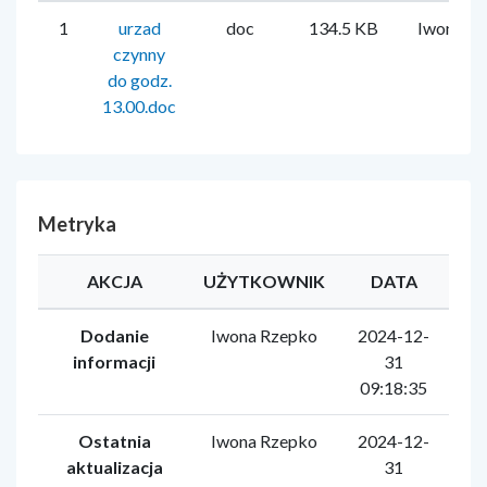
1
urzad
doc
134.5 KB
Iwona R
czynny
do godz.
13.00.doc
Metryka
AKCJA
UŻYTKOWNIK
DATA
Dodanie
Iwona Rzepko
2024-12-
informacji
31
09:18:35
Ostatnia
Iwona Rzepko
2024-12-
aktualizacja
31