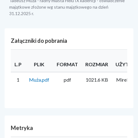
Tadeusz Muża - radny miasta Helu IX kadencji - oświadczenie
majątkowe złożone wg stanu majątkowego na dzień
31.12.2025 r.
Załączniki do pobrania
L.P
PLIK
FORMAT
ROZMIAR
UŻYTKO
1
Muża.pdf
pdf
1021.6 KB
Mirela Fi
Metryka