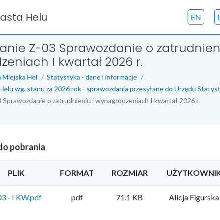
iasta Helu
EN
nie Z-03 Sprawozdanie o zatrudnieni
eniach I kwartał 2026 r.
 Miejska Hel
Statystyka - dane i informacje
Helu wg. stanu za 2026 rok - sprawozdania przesyłane do Urzędu Statys
Sprawozdanie o zatrudnieniu i wynagrodzeniach I kwartał 2026 r.
 do pobrania
PLIK
FORMAT
ROZMIAR
UŻYTKOWNI
03 - I KW.pdf
pdf
71.1 KB
Alicja Figurska