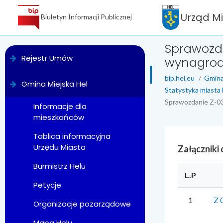
Urząd M
Biuletyn Informacji Publicznej
Sprawozda
menu
Rejestr Umów
wynagrodz
bip.hel.eu
Gmina
Gmina Miejska Hel
Statystyka miasta 
Sprawozdanie Z-03 
Informacje dla
mieszkańców
Tablica informacyjna
Urzędu Miasta
Załączniki
Burmistrz Helu
L.P
Petycje
1
Z 
Organizacje pozarządowe
Mapa Helu