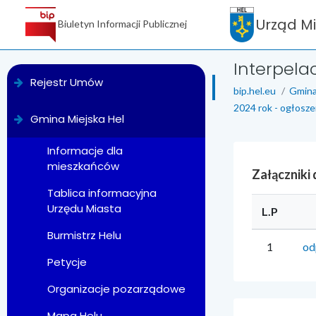
Urząd M
Biuletyn Informacji Publicznej
Interpela
menu
Rejestr Umów
bip.hel.eu
Gmina
2024 rok - ogłosze
Gmina Miejska Hel
Informacje dla
mieszkańców
Załączniki
Tablica informacyjna
Urzędu Miasta
L.P
Burmistrz Helu
1
od
Petycje
Organizacje pozarządowe
Mapa Helu