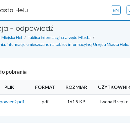
iasta Helu
EN
cja - odpowiedź
 Miejska Hel
Tablica informacyjna Urzędu Miasta
nia, informacje umieszczane na tablicy informacyjnej Urzędu Miasta Helu.
 do pobrania
PLIK
FORMAT
ROZMIAR
UŻYTKOWNI
powiedź.pdf
pdf
161.9 KB
Iwona Rzepko